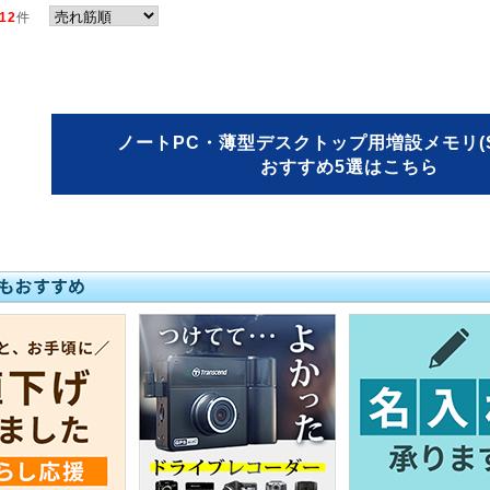
12
件
ノートPC・薄型デスクトップ用増設メモリ(S.O
おすすめ5選はこちら