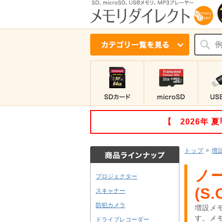
【 2026年
トップ
>
増
ノ
プロジェクター
(S.
スキャナー
防犯カメラ
増設メ
す。メ
ドライブレコーダー