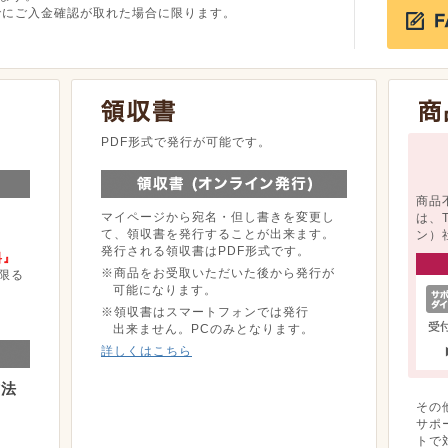
でにご入金確認が取れた場合に限ります。
。
PDF形式で発行が可能です。
商品
マイページから宛名・但し書きを変更し
は、
て、領収書を発行することが出来ます。
ン）
発行される領収書はPDF形式です。
料』
※商品をお受取いただいた後から発行が
限る
可能になります。
※領収書はスマートフォンでは発行
出来ません。PCのみとなります。
詳しくはこちら
方法
その
サポ
トで