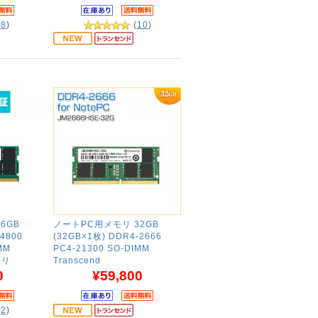
(
8
)
(
10
)
6GB
ノートPC用メモリ 32GB
4800
(32GB×1枚) DDR4-2666
MM
PC4-21300 SO-DIMM
モリ
Transcend
0
¥59,800
(
2
)