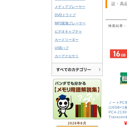
証・高
メディアプレーヤー
DVDドライブ
MP3変換プレーヤー
検索結果：
ビデオキャプチャ
カードリーダー
USBハブ
カーアクセサリ
ノートPC用
(16GB×1枚
PC4-2130
Transce
¥
2026年8月