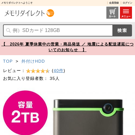
メモリダイレクトへようこそ
会員登録
ログイン
耐衝撃 ポータブルHDD 2TB USB3.1 アイロングレー Transcend StoreJet 25M3 外付けHDD【メモリダイレクト】
【 2026年 夏季休業中の営業・商品発送 ／ 地震による配送遅延につ
いてのお知らせ 】
TOP
>
外付けHDD
レビュー：
(
40件
)
お気に入り登録者数：
35人
Prev