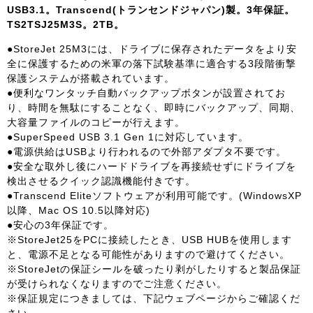
USB3.1。Transcend(トランセンドジャパン)製。3年保証。
TS2TSJ25M3S。2TB。
●StoreJet 25M3には、ドライブに保存されたデータをより安
全に保護するための米軍の落下試験基準に適合する3段階衝撃
保護システムが搭載されています。
●便利なワンタッチ自動バックアップボタンが設置されてお
り、時間を無駄にすることなく、即時にバックアップ、同期、
大容量ファイルのコピーが行えます。
●SuperSpeed USB 3.1 Gen 1に対応しています。
●電源供給はUSBより行われるので外部アダプタ不要です。
●安全な取外し後にハードドライブを再接続せずにドライブを
検出させるクイック認識機能付きです。
●Transcend Eliteソフトウェアが利用可能です。(WindowsXP
以降、Mac OS 10.5以降対応)
●安心の3年保証です。
※StoreJet25をPCに接続したとき、USB HUBを使用します
と、電源不足となる可能性がありますので避けてください。
※StoreJetの保証シールを破ったり剥がしたりすると製品保証
が受けられなくなりますのでご注意ください。
※保証規定につきましては、下記ウェブページからご確認くだ