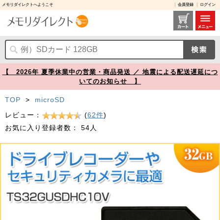
メモリダイレクトへようこそ
会員登録
ログイン
高耐久microSDHCカード 32GB Class10対応 MLCチップ採用 ドライブレコーダー向け SDカード変換アダプタ付き Transcend製【メモリダイレクト】
【 2026年 夏季休業中の営業・商品発送 ／ 地震による配送遅延につ
いてのお知らせ 】
TOP
>
microSD
レビュー：
(
62件
)
お気に入り登録者数：
54人
Prev